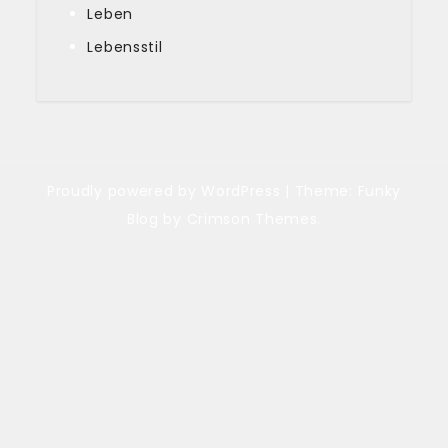
Leben
Lebensstil
Proudly powered by WordPress
|
Theme: Funky
Blog by Crimson Themes.