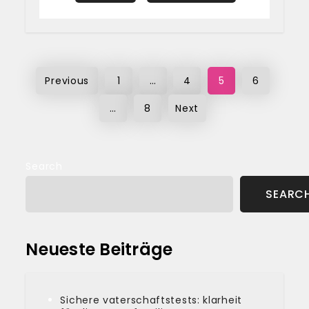
Posts
Previous
1
…
4
5
6
pagination
…
8
Next
Search
SEARC
Neueste Beiträge
Sichere vaterschaftstests: klarheit