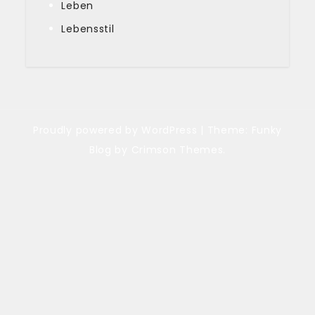
Leben
Lebensstil
Proudly powered by WordPress
|
Theme: Funky
Blog by Crimson Themes.