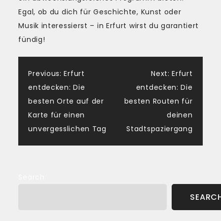
Egal, ob du dich für Geschichte, Kunst oder
Musik interessierst – in Erfurt wirst du garantiert
fündig!
Post
Previous:
Erfurt
Next:
Erfurt
entdecken: Die
entdecken: Die
navigation
besten Orte auf der
besten Routen für
Karte für einen
deinen
unvergesslichen Tag
Stadtspaziergang
Search
SEARC