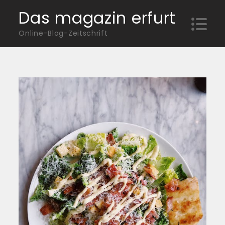
Skip
Das magazin erfurt
to
Online-Blog-Zeitschrift
content